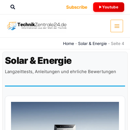
Zum
Suchen
Subscribe
Youtube
Inhalt
springen
Home
-
Solar & Energie
-
Seite 4
Solar & Energie
Langzeittests, Anleitungen und ehrliche Bewertungen