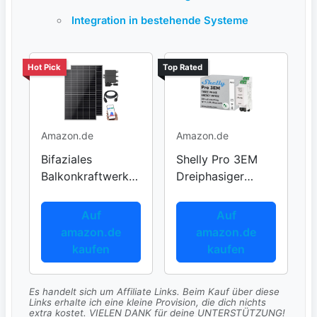
Integration in bestehende Systeme
Hot Pick
Top Rated
Amazon.de
Amazon.de
Bifaziales
Shelly Pro 3EM
Balkonkraftwerk
Dreiphasiger
mit 1000 W
Smart-Zähler
Auf
Auf
amazon.de
amazon.de
kaufen
kaufen
Es handelt sich um Affiliate Links. Beim Kauf über diese
Links erhalte ich eine kleine Provision, die dich nichts
extra kostet. VIELEN DANK für deine UNTERSTÜTZUNG!