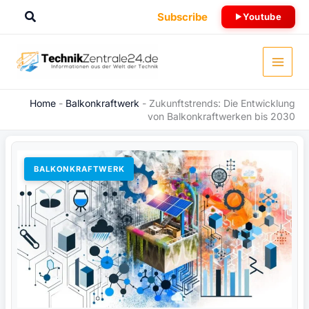
Zum
Suchen
Subscribe
Youtube
Inhalt
springen
Home
-
Balkonkraftwerk
-
Zukunftstrends: Die Entwicklung
von Balkonkraftwerken bis 2030
BALKONKRAFTWERK