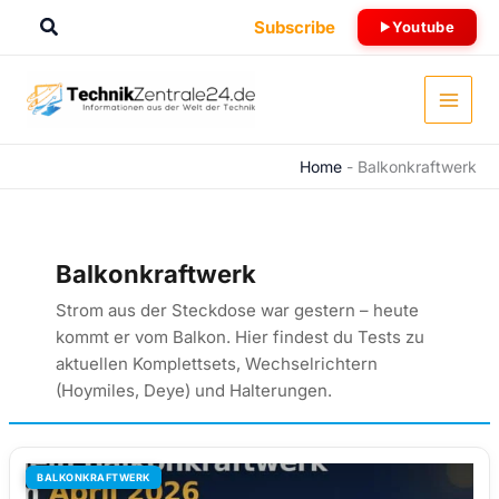
Zum
Suchen
Subscribe
Youtube
Inhalt
springen
Home
-
Balkonkraftwerk
Balkonkraftwerk
Strom aus der Steckdose war gestern – heute
kommt er vom Balkon. Hier findest du Tests zu
aktuellen Komplettsets, Wechselrichtern
(Hoymiles, Deye) und Halterungen.
BALKONKRAFTWERK