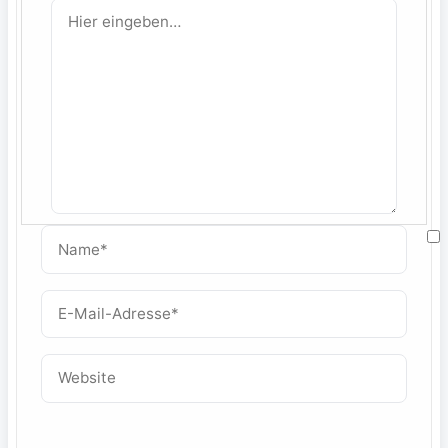
Hier
eingeben…
Name*
M
E-
Mail-
W
Adresse*
Website
f