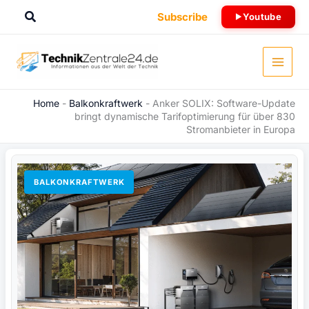
Zum
Suchen
Subscribe
Youtube
Inhalt
springen
Home
-
Balkonkraftwerk
-
Anker SOLIX: Software-Update
bringt dynamische Tarifoptimierung für über 830
Stromanbieter in Europa
BALKONKRAFTWERK