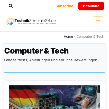
Zum
Suchen
Subscribe
Youtube
Inhalt
springen
Home
-
Computer & Tech
Computer & Tech
Langzeittests, Anleitungen und ehrliche Bewertungen