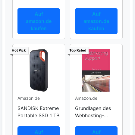
Benutzerhandbuch
Auf
Auf
amazon.de
amazon.de
kaufen
kaufen
Hot Pick
Top Rated
Amazon.de
Amazon.de
SANDISK Extreme
Grundlagen des
Portable SSD 1 TB
Webhosting-
Supports
Auf
Auf