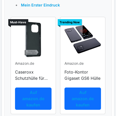
Mein Erster Eindruck
Must-Have
Trending Now
Amazon.de
Amazon.de
Caseroxx
Foto-Kontor
Schutzhülle für
Gigaset GS6 Hülle
Gigaset GS6
Auf
Auf
amazon.de
amazon.de
kaufen
kaufen