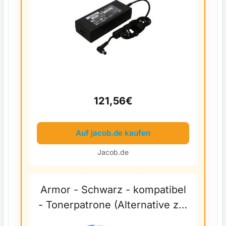
121,56€
Auf jacob.de kaufen
Jacob.de
Armor - Schwarz - kompatibel
- Tonerpatrone (Alternative zu:
HP CE390A) - für HP LaserJet