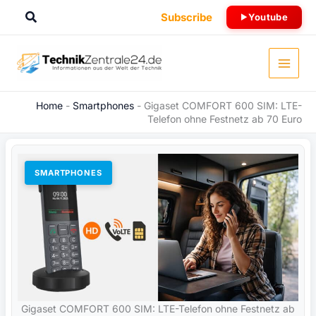
Zum
Suchen
Subscribe
Youtube
Inhalt
springen
Home
-
Smartphones
-
Gigaset COMFORT 600 SIM: LTE-
Telefon ohne Festnetz ab 70 Euro
SMARTPHONES
Gigaset COMFORT 600 SIM: LTE-Telefon ohne Festnetz ab