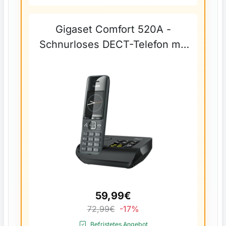
Gigaset Comfort 520A -
Schnurloses DECT-Telefon mit
Anrufbeantworter - Elegantes
Design - Freisprechfunktion -
Komfort Anrufschutz -
Adressbuch mit 200...
59,99€
72,99€
-17%
Befristetes Angebot