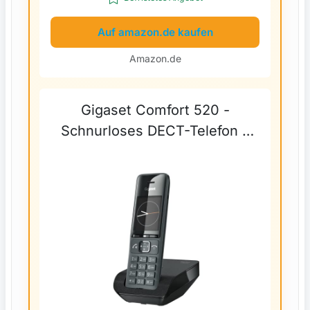
Auf amazon.de kaufen
Amazon.de
Gigaset Comfort 520 -
Schnurloses DECT-Telefon -
Elegantes Design, Brilliante
Audioqualität auch beim
Freisprechen, Komfort
Anrufschutz, Adressbuch mit
200...