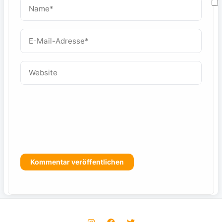
Name*
M
E-
Mail-
W
Adresse*
Website
f
s