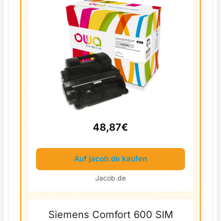
Enterprise 600 M602dn, 600
M602m, 600 M602n, 600
M602x, M4555 MFP,...
48,87€
Auf jacob.de kaufen
Jacob.de
Siemens Comfort 600 SIM