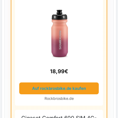
Verschluss 600/750ml -
Verlauf Rot
18,99€
Auf rockbrosbike.de kaufen
Rockbrosbike.de
Gigaset Comfort 600 SIM 4G-