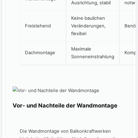
Ausrichtung, stabil
notwe
Keine⁣ baulichen
Freistehend
Veränderungen,
Benöti
‍flexibel
Maximale‌
Dachmontage
Komple
Sonneneinstrahlung
Vor- und Nachteile der​ Wandmontage
Die Wandmontage von Balkonkraftwerken