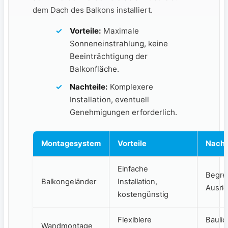
dem Dach des Balkons installiert.
Vorteile:
Maximale
Sonneneinstrahlung,‍ keine
Beeinträchtigung der
Balkonfläche.
Nachteile:
‍Komplexere
Installation, eventuell
Genehmigungen erforderlich.
Montagesystem
Vorteile
Nacht
Einfache
Begren
Balkongeländer
Installation,
Ausri
kostengünstig
Flexiblere
Bauli
Wandmontage