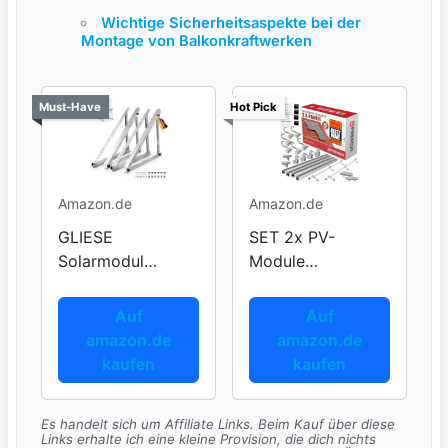
Wichtige Sicherheitsaspekte bei der
Montage von Balkonkraftwerken
Must-Have
Hot Pick
Amazon.de
Amazon.de
GLIESE
SET 2x PV-
Solarmodul
Module
Halterung 114 cm
Halterungen
Auf
Auf
amazon.de
amazon.de
kaufen
kaufen
Es handelt sich um Affiliate Links. Beim Kauf über diese
Links erhalte ich eine kleine Provision, die dich nichts