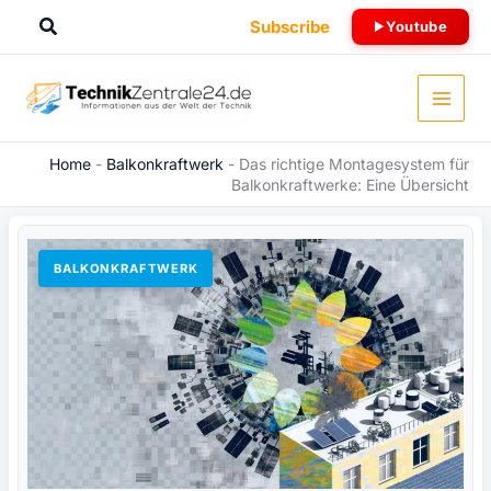
Zum
Suchen
Subscribe
Youtube
Inhalt
springen
Home
-
Balkonkraftwerk
-
Das richtige Montagesystem für
Balkonkraftwerke: Eine Übersicht
BALKONKRAFTWERK