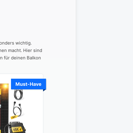
onders wichtig.
n macht.‌ Hier sind⁤
n für⁤ deinen Balkon
Must-Have