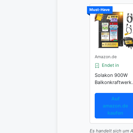
Must-Have
Amazon.de
Endet in
Solakon 900W
Balkonkraftwerk
Kompletset
Auf
amazon.de
kaufen
Es handelt sich um Af