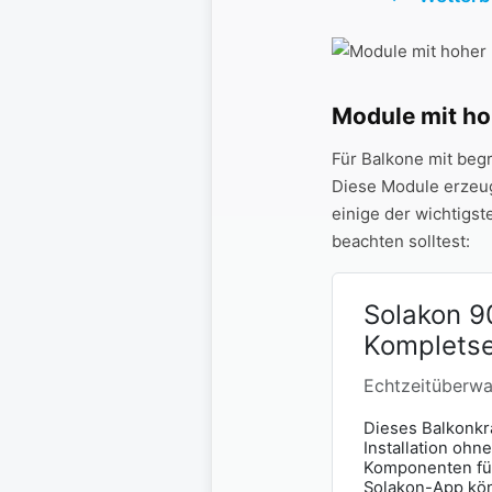
Module mit hoh
Für Balkone‍ mit beg
Diese Module erzeuge
einige der wichtigst
beachten solltest:
Solakon 9
Kompletse
Echtzeitüberw
Dieses Balkonkr
Installation ohn
Komponenten für
Solakon-App könn