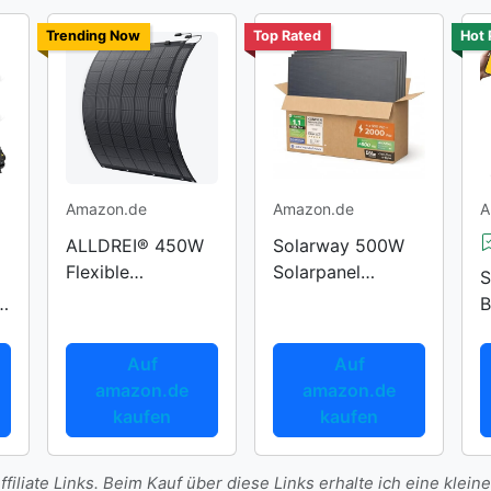
Trending Now
Top Rated
Hot 
Amazon.de
Amazon.de
A
ALLDREI® 450W
Solarway 500W
Flexible
Solarpanel
S
Solarmodule Kit
Bifazial
B
G
Auf
Auf
amazon.de
amazon.de
kaufen
kaufen
filiate Links. Beim Kauf über diese Links erhalte ich eine kleine