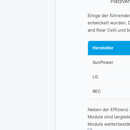
Platzver
Einige der führenden
entwickelt wurden. D
and Rear ​Cell)⁢ und
Hersteller
SunPower
LG
REC
Neben der Effizienz 
Module sind langlebi
Module ⁢wetterbestä