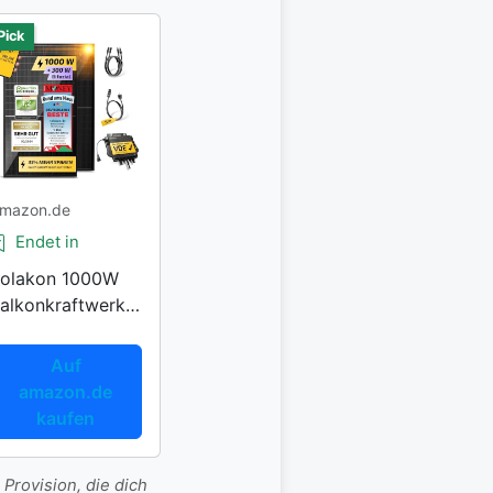
Pick
mazon.de
Endet in
olakon 1000W
alkonkraftwerk
esamtset
Auf
amazon.de
kaufen
 Provision, die dich