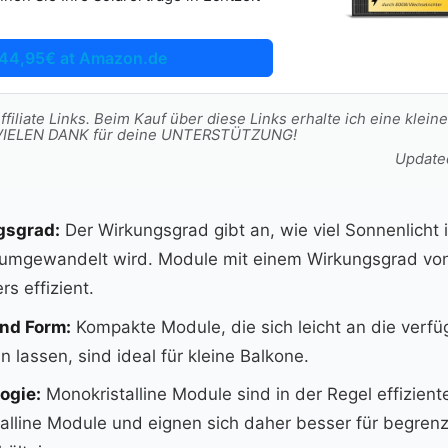
44,95€ at Amazon.de
filiate Links. Beim Kauf über diese Links erhalte ich eine kleine
t. VIELEN DANK für deine UNTERSTÜTZUNG!
Update
gsgrad:
Der Wirkungsgrad⁤ gibt an,⁢ wie viel⁤ Sonnenlicht ⁢
 umgewandelt wird. Module mit einem Wirkungsgrad von
s effizient.
nd Form:
Kompakte Module, die sich leicht ⁤an die ‌verf
 lassen, sind ideal für kleine Balkone.
ogie:
Monokristalline Module sind in der ⁤Regel effizienter
talline Module und eignen sich daher besser für begren