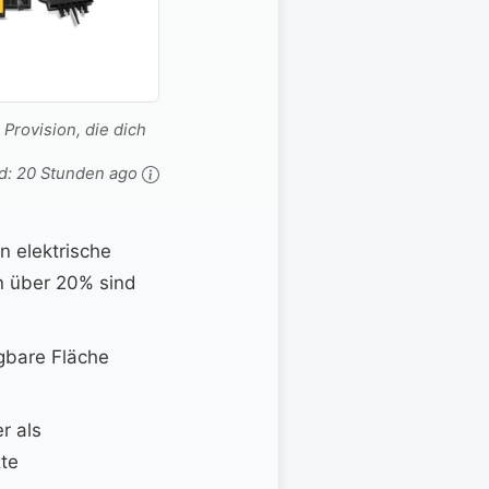
 Provision, die dich
d:
20 Stunden ago
in elektrische
 über 20%⁤ sind
ügbare Fläche
⁣ als
zte