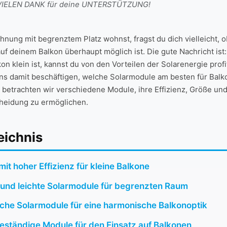
t. VIELEN DANK für deine UNTERSTÜTZUNG!
nung mit begrenztem Platz wohnst, fragst du dich vielleicht, o
f deinem Balkon überhaupt​ möglich ist. Die gute Nachricht ist: J
on klein ist, kannst du‍ von den Vorteilen der Solarenergie profi
ns damit⁤ beschäftigen, welche Solarmodule am⁢ besten‍ für Balk
 betrachten wir verschiedene Module, ihre Effizienz, Größe und 
cheidung zu ermöglichen.
eichnis
it ‌hoher Effizienz für kleine Balkone
e und leichte Solarmodule für begrenzten Raum
che Solarmodule‌ für eine harmonische Balkonoptik
eständige Module für den ‍Einsatz auf Balkonen