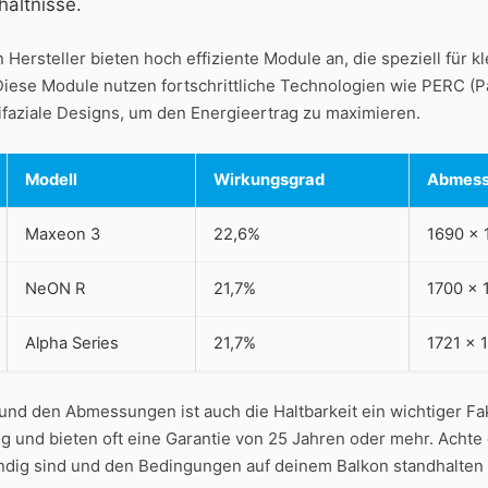
hältnisse.
 Hersteller bieten hoch effiziente Module an, die speziell für k
iese Module nutzen fortschrittliche Technologien wie PERC (Pa
 bifaziale Designs, um den Energieertrag zu maximieren.
Modell
Wirkungsgrad
Abmes
Maxeon 3
22,6%
1690 x 
NeON R
21,7%
1700 x
Alpha Series
21,7%
1721 ​x
und den Abmessungen ist auch ⁤die Haltbarkeit ⁤ein wichtiger F
g und bieten oft ⁤eine Garantie von 25 Jahren oder mehr. Achte d
ndig sind und den⁣ Bedingungen auf ‍deinem Balkon standhalten