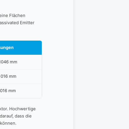
leine Flächen
ssivated​ Emitter
sungen
⁢1046 mm
 1016 mm
 1016 mm
aktor. Hochwertige
arauf,⁣ dass die
 können.