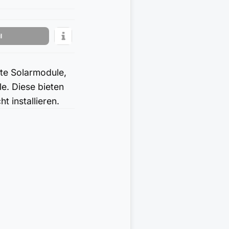
l
te Solarmodule,
e. Diese bieten
t installieren.