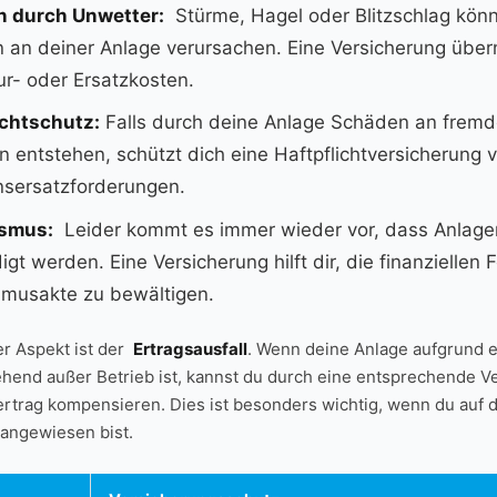
 ‌durch Unwetter:
⁢ Stürme, Hagel oder Blitzschlag kön
an⁤ deiner Anlage verursachen.⁤ Eine Versicherung übe
r- oder Ersatzkosten.
ichtschutz:
Falls⁣ durch ‍deine ‍Anlage Schäden an​ fre
 entstehen,⁤ schützt dich eine Haftpflichtversicherung‍ 
sersatzforderungen.
smus:
‍ Leider kommt es ⁤immer‍ wieder ‌vor, dass Anlage
gt werden. Eine Versicherung hilft‍ dir,‌ die⁢ finanziellen 
smusakte zu bewältigen.
​ Aspekt ist ⁣der ⁢
Ertragsausfall
. Wenn deine‌ Anlage aufgrund 
hend außer Betrieb ist, kannst ⁢du durch eine entsprechende⁢ 
rag ​kompensieren. ‌Dies ist besonders‌ wichtig, wenn du auf di
 angewiesen bist.