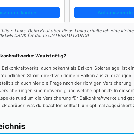
mazon.de kaufen
Auf amazon.de 
filiate Links. Beim Kauf über diese Links erhalte ich eine kleine
t. VIELEN DANK für deine UNTERSTÜTZUNG!
alkonkraftwerke: Was ist nötig?
s Balkonkraftwerks, ⁣auch bekannt als Balkon-Solaranlage, ist ein
reundlichen ⁢Strom direkt ‌von ⁤deinem Balkon aus zu ⁣erzeugen. 
tellt sich auch⁣ hier die Frage nach der richtigen ⁢Versicherung
rsicherungen ‌sind‍ notwendig‌ und welche⁣ optional? In diesem
n Aspekte rund um die Versicherung für Balkonkraftwerke und geb
ck‌ darüber, was du beachten solltest, ‍um ‍optimal abgesichert 
eichnis