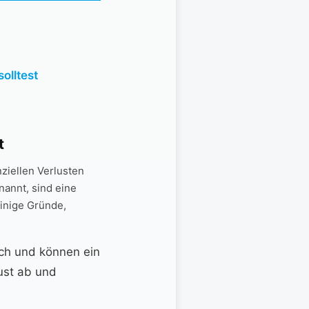
olltest
t
ziellen⁢ Verlusten
nannt, sind eine
einige ‍Gründe,
ich ​und⁣ können ein
lust ab und