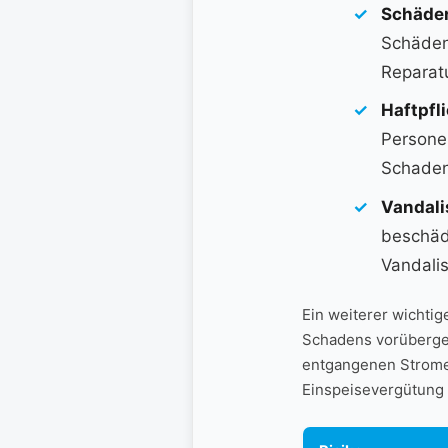
Schäden
Schäden 
Reparatu
Haftpfl
Personen
Schaden
Vandali
beschädi
Vandali
Ein weiterer wichtiger
⁣Schadens vorüberge
entgangenen Stromert
Einspeisevergütung⁣