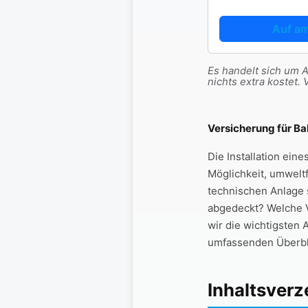
Auf a
Es handelt sich um Af
nichts extra koste
Versicherung⁣ für B
Die Installation eine
Möglichkeit,‌ umweltf
technischen Anlage s
abgedeckt? Welche Ve
wir‌ die ‍wichtigste
⁢umfassenden Überbli
Inhaltsverz