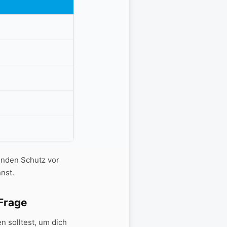
enden Schutz vor
nnst.
Frage
n solltest, um dich⁢