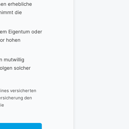
nen erhebliche
rnimmt die
mdem Eigentum oder
vor hohen
n mutwillig
Folgen ‍solcher
eines versicherten
Versicherung den
e‌