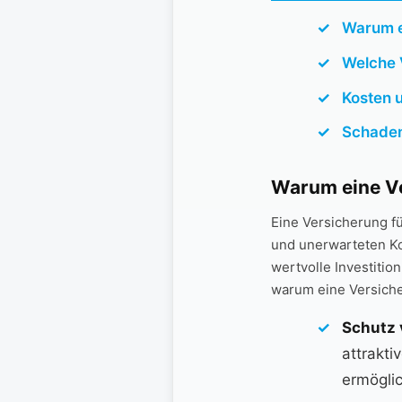
Warum ei
Welche⁢
Kosten u
Schadens
Warum eine ⁢V
Eine Versicherung fü
und unerwarteten ⁤Ko
⁢wertvolle Investitio
‍warum⁤ eine ⁢Versich
Schutz 
attrakti
ermöglic