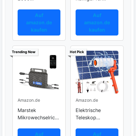
Speicherlösung
Balkonkraftwerke
Auf
Auf
amazon.de
amazon.de
kaufen
kaufen
Trending Now
Hot Pick
Amazon.de
Amazon.de
Marstek
Elektrische
Mikrowechselricht
Teleskop
er 800W
Waschbürste 6,2m
Auf
Auf