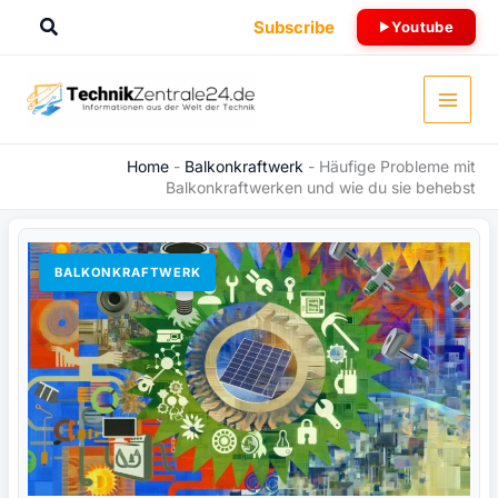
Zum
Suchen
Subscribe
Youtube
Inhalt
springen
Home
-
Balkonkraftwerk
-
Häufige Probleme mit
Balkonkraftwerken und wie du sie behebst
BALKONKRAFTWERK