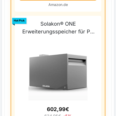
Amazon.de
Hot Pick
Solakon® ONE
Erweiterungsspeicher für PV
Systeme
602,99€
634,95€
-5%