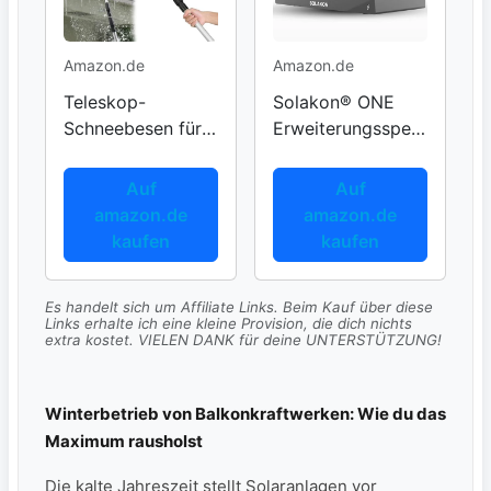
Amazon.de
Amazon.de
Teleskop-
Solakon® ONE
Schneebesen für
Erweiterungsspeic
Solarreinigung
her für PV
Systeme
Auf
Auf
amazon.de
amazon.de
kaufen
kaufen
Es handelt sich um Affiliate Links. Beim Kauf über diese
Links erhalte ich eine kleine Provision, die dich nichts
extra kostet. VIELEN DANK für deine UNTERSTÜTZUNG!
Winterbetrieb ⁤von Balkonkraftwerken: Wie du das
Maximum rausholst
Die kalte Jahreszeit stellt⁣ Solaranlagen vor