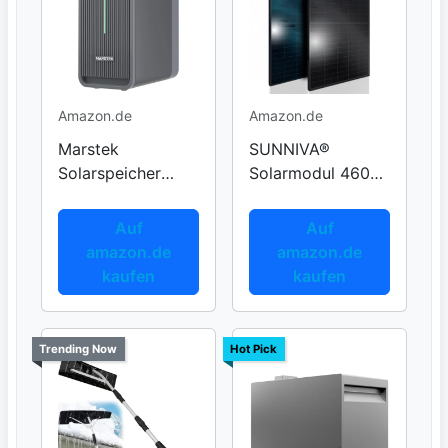
Amazon.de
Amazon.de
Marstek
SUNNIVA®
Solarspeicher
Solarmodul 460W
B2500D für
Bifazial Schwarz
Balkonkraftwerk
Auf
Auf
amazon.de
amazon.de
kaufen
kaufen
Trending Now
Hot Pick