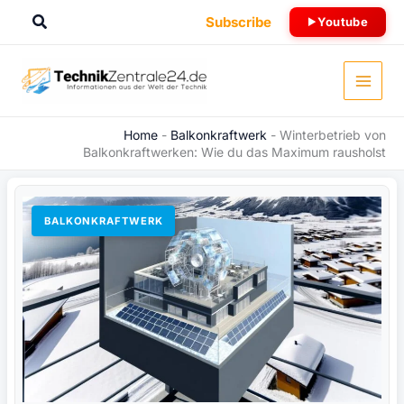
Zum
Suchen
Subscribe
Youtube
Inhalt
springen
Home
-
Balkonkraftwerk
-
Winterbetrieb von
Balkonkraftwerken: Wie du das Maximum rausholst
BALKONKRAFTWERK