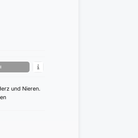
l
erz und Nieren.
len