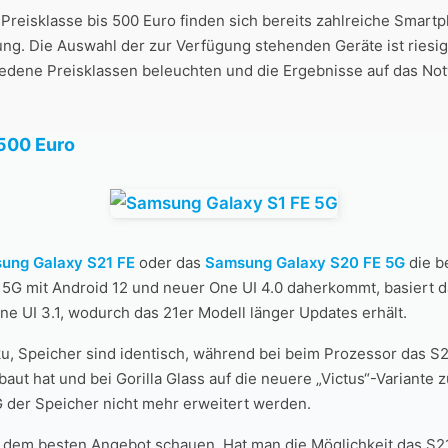
Preisklasse bis 500 Euro finden sich bereits zahlreiche Smart
ng. Die Auswahl der zur Verfügung stehenden Geräte ist riesig.
edene Preisklassen beleuchten und die Ergebnisse auf das No
500 Euro
ung Galaxy S21 FE
oder das
Samsung Galaxy S20 FE 5G
die b
5G mit Android 12 und neuer One UI 4.0 daherkommt, basiert 
ne UI 3.1, wodurch das 21er Modell länger Updates erhält.
ku, Speicher sind identisch, während bei beim Prozessor das S
ut hat und bei Gorilla Glass auf die neuere „Victus“-Variante z
 der Speicher nicht mehr erweitert werden.
h dem besten Angebot schauen. Hat man die Möglichkeit das S2