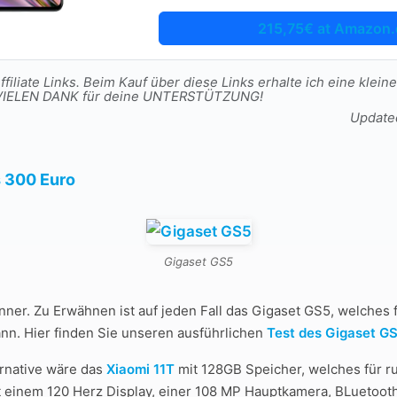
215,75€ at Amazon.
filiate Links. Beim Kauf über diese Links erhalte ich eine kleine
t. VIELEN DANK für deine UNTERSTÜTZUNG!
Update
 300 Euro
Gigaset GS5
ünner. Zu Erwähnen ist auf jeden Fall das Gigaset GS5, welches 
n. Hier finden Sie unseren ausführlichen
Test des Gigaset G
ernative wäre das
Xiaomi 11T
mit 128GB Speicher, welches für r
t einem 120 Herz Display, einer 108 MP Hauptkamera, BLuetoot