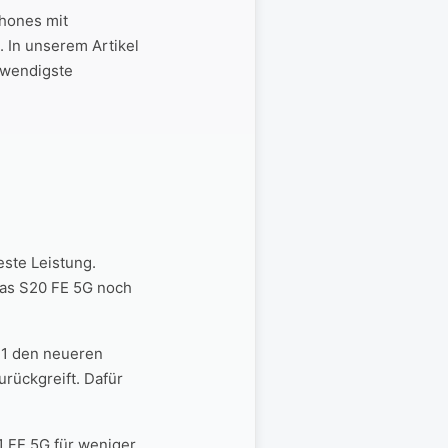
phones mit
 In unserem Artikel
twendigste
este Leistung.
das S20 FE 5G noch
21 den neueren
urückgreift. Dafür
1 FE 5G für weniger