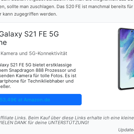
en, sollte man zuschlagen. Das S20 FE ist manchmal bereits für
r kann zugegriffen werden.
Galaxy S21 FE 5G
ne
e Kamera und 5G-Konnektivität
axy S21 FE 5G bietet erstklassige
inem Snapdragon 888 Prozessor und
enden Kamera für tolle Fotos. Es ist
artphone für Technikliebhaber und
eßer.
53,49€ at Amazon.de
filiate Links. Beim Kauf über diese Links erhalte ich eine kleine
t. VIELEN DANK für deine UNTERSTÜTZUNG!
Update