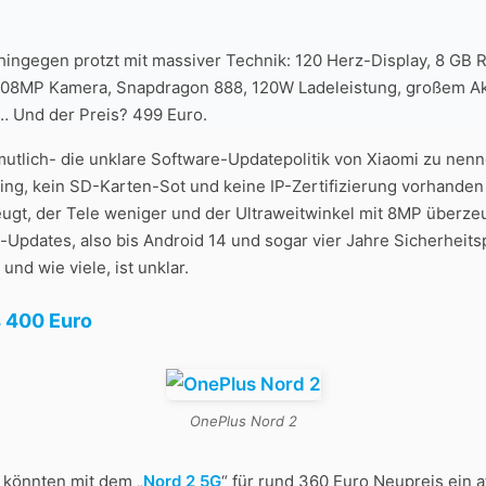
hingegen protzt mit massiver Technik: 120 Herz-Display, 8 GB 
, 108MP Kamera, Snapdragon 888, 120W Ladeleistung, großem Ak
… Und der Preis? 499 Euro.
mutlich- die unklare Software-Updatepolitik von Xiaomi zu nenn
ng, kein SD-Karten-Sot und keine IP-Zertifizierung vorhanden 
gt, der Tele weniger und der Ultraweitwinkel mit 8MP überzeug
-Updates, also bis Android 14 und sogar vier Jahre Sicherheit
nd wie viele, ist unklar.
 400 Euro
OnePlus Nord 2
 könnten mit dem „
Nord 2 5G
“ für rund 360 Euro Neupreis ein a