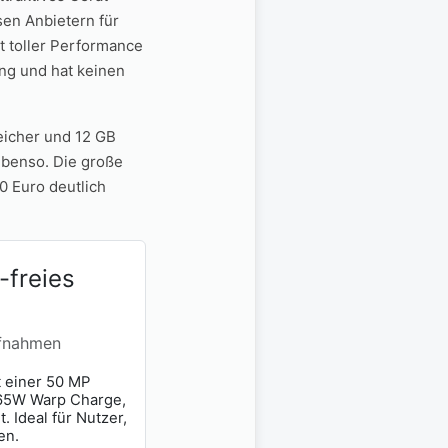
sen Anbietern für
t toller Performance
ng und hat keinen
eicher und 12 GB
ebenso. Die große
0 Euro deutlich
-freies
ufnahmen
t einer 50 MP
 65W Warp Charge,
. Ideal für Nutzer,
en.