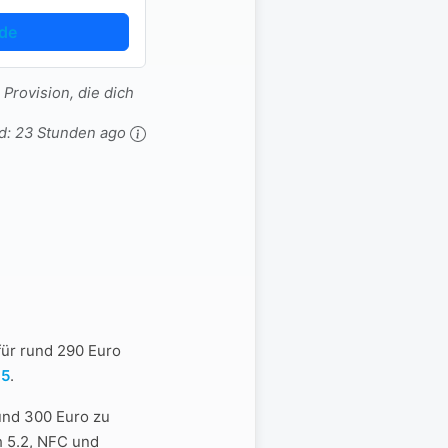
de
 Provision, die dich
d:
23 Stunden ago
für rund 290 Euro
S5
.
und 300 Euro zu
h 5.2, NFC und