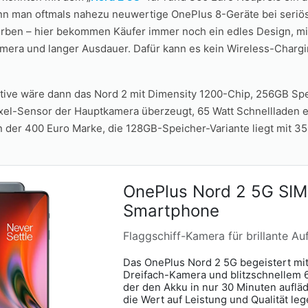
kann man oftmals nahezu neuwertige OnePlus 8-Geräte bei seriö
rben – hier bekommen Käufer immer noch ein edles Design, mi
amera und langer Ausdauer. Dafür kann es kein Wireless-Chargi
tive wäre dann das Nord 2 mit Dimensity 1200-Chip, 256GB Sp
el-Sensor der Hauptkamera überzeugt, 65 Watt Schnellladen 
n der 400 Euro Marke, die 128GB-Speicher-Variante liegt mit 35
OnePlus Nord 2 5G SIM
Smartphone
Flaggschiff-Kamera für brillante A
Das OnePlus Nord 2 5G begeistert mi
Dreifach-Kamera und blitzschnellem
der den Akku in nur 30 Minuten auflädt
die Wert auf Leistung und Qualität leg