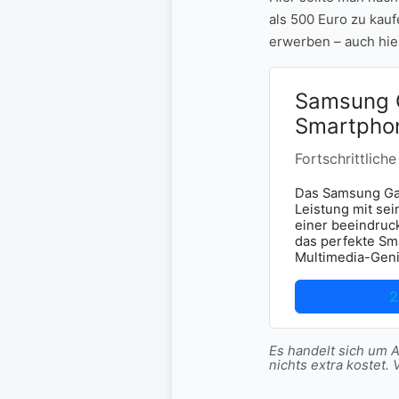
als 500 Euro zu kauf
erwerben – auch hie
Samsung 
Smartpho
Fortschrittlich
Das Samsung Gal
Leistung mit se
einer beeindruck
das perfekte Sm
Multimedia-Geni
2
Es handelt sich um Af
nichts extra koste