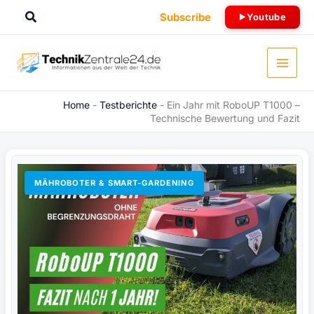
Zum
Suchen
Subscribe
Youtube
Inhalt
springen
Home
-
Testberichte
-
Ein Jahr mit RoboUP T1000 –
Technische Bewertung und Fazit
MÄHROBOTER & SMART-GARDENING