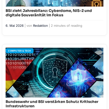
BSI zieht Jahresbilanz: Cyberdome, NIS-2 und
digitale Souveränität im Fokus
6. Mai 2026
| von
Redaktion
|
2 minutes of reading
COMPUTER & TECH
Bundeswehr und BSI verstärken Schutz Kritischer
Infrastrukturen