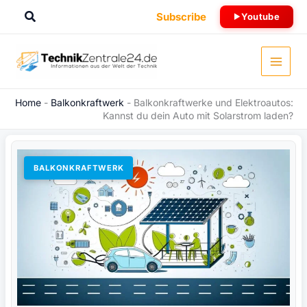
Zum
Suchen
Subscribe
Youtube
Inhalt
springen
Home
-
Balkonkraftwerk
-
Balkonkraftwerke und Elektroautos:
Kannst du dein Auto mit Solarstrom laden?
BALKONKRAFTWERK