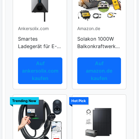
Ankersolix.com
Amazon.de
Smartes
Solakon 1000W
Ladegerät für E-
Balkonkraftwerk
Fahrzeuge
Komplettset
Auf
Auf
ankersolix.com
amazon.de
kaufen
kaufen
Trending Now
Hot Pick