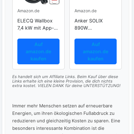
Amazon.de
Amazon.de
ELECQ Wallbox
Anker SOLIX
7,4 kW mit App-
890W
Steuerung
Balkonkraftwerk
mit Speicher
Auf
Auf
amazon.de
amazon.de
kaufen
kaufen
Es handelt sich um Affiliate Links. Beim Kauf über diese
Links erhalte ich eine kleine Provision, die dich nichts
extra kostet. VIELEN DANK für deine UNTERSTÜTZUNG!
Immer mehr ‌Menschen setzen ‍auf ​erneuerbare
Energien, um ihren ökologischen Fußabdruck zu⁤
reduzieren⁢ und‌ gleichzeitig Kosten zu ​sparen. Eine
besonders interessante Kombination​ ist die