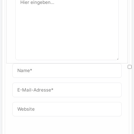
eingeben…
Name*
M
E-
Mail-
W
Adresse*
Website
f