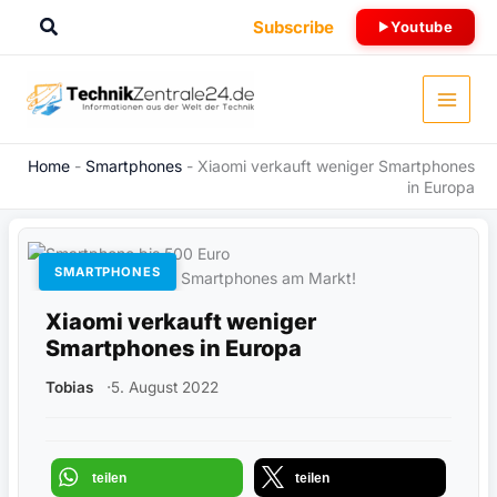
Zum
Suchen
Subscribe
Youtube
Inhalt
springen
Home
-
Smartphones
-
Xiaomi verkauft weniger Smartphones
in Europa
SMARTPHONES
Viele Smartphones am Markt!
Xiaomi verkauft weniger
Smartphones in Europa
Tobias
5. August 2022
teilen
teilen