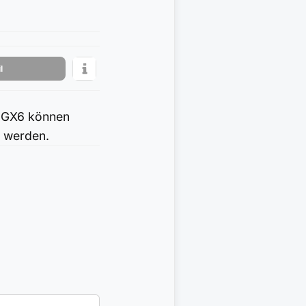
l
t GX6 können
t werden.