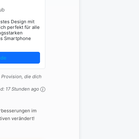
ub
stes Design mit
h perfekt für alle
ngsstarken
das Smartphone
.de
 Provision, die dich
ed:
17 Stunden ago
Verbesserungen im
iven verändert!