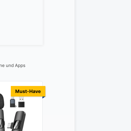
one und Apps
Must-Have