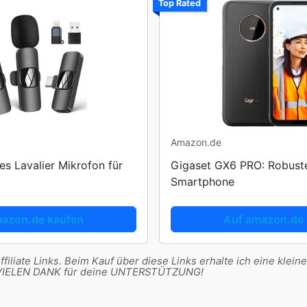
Top Rated
Amazon.de
s Lavalier Mikrofon für
Gigaset GX6 PRO: Robust
Smartphone
mazon.de kaufen
Auf amazon.de 
filiate Links. Beim Kauf über diese Links erhalte ich eine kleine
t. VIELEN DANK für deine UNTERSTÜTZUNG!