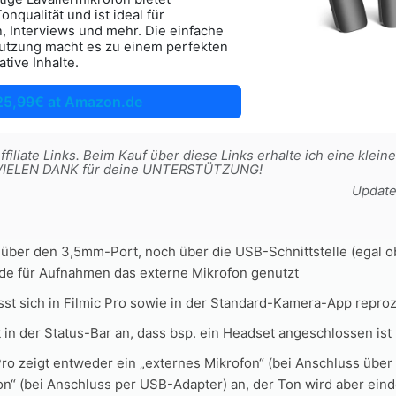
nqualität und ist ideal für
 Interviews und mehr. Die einfache
utzung macht es zu einem perfekten
ative Inhalte.
25,99€ at Amazon.de
filiate Links. Beim Kauf über diese Links erhalte ich eine kleine
t. VIELEN DANK für deine UNTERSTÜTZUNG!
Updat
 über den 3,5mm-Port, noch über die USB-Schnittstelle (egal 
rde für Aufnahmen das externe Mikrofon genutzt
ässt sich in Filmic Pro sowie in der Standard-Kamera-App repro
 in der Status-Bar an, dass bsp. ein Headset angeschlossen ist
Pro zeigt entweder ein „externes Mikrofon“ (bei Anschluss über
n“ (bei Anschluss per USB-Adapter) an, der Ton wird aber eind