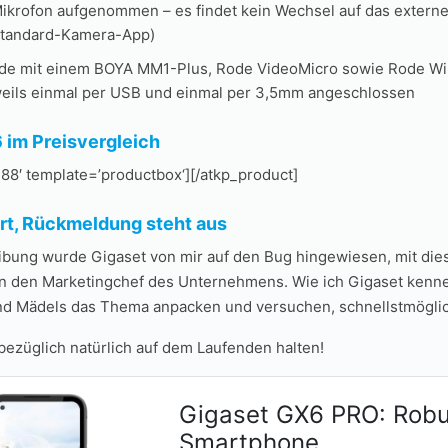
Mikrofon aufgenommen – es findet kein Wechsel auf das externe 
 Standard-Kamera-App)
de mit einem BOYA MM1-Plus, Rode VideoMicro sowie Rode Wi
weils einmal per USB und einmal per 3,5mm angeschlossen
 im Preisvergleich
88′ template=’productbox‘][/atkp_product]
rt, Rückmeldung steht aus
ibung wurde Gigaset von mir auf den Bug hingewiesen, mit die
 an den Marketingchef des Unternehmens. Wie ich Gigaset kenn
d Mädels das Thema anpacken und versuchen, schnellstmöglic
bezüglich natürlich auf dem Laufenden halten!
Gigaset GX6 PRO: Rob
Smartphone