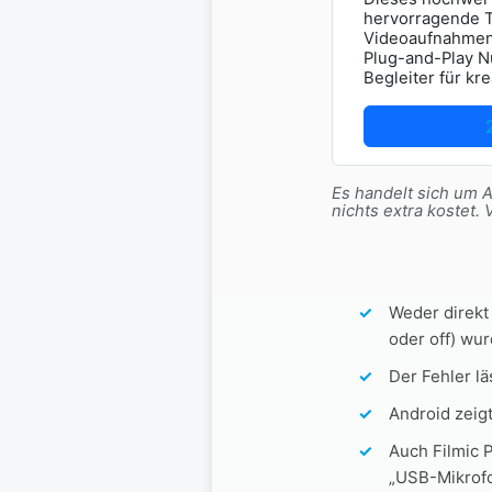
hervorragende To
Videoaufnahmen,
Plug-and-Play N
Begleiter für kre
Es handelt sich um Af
nichts extra koste
Weder direkt
oder off) wu
Der Fehler l
Android zeigt
Auch Filmic 
„USB-Mikrofo