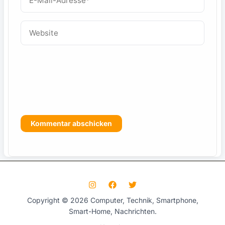
Mail-
W
Adresse*
Website
f
s
Copyright © 2026 Computer, Technik, Smartphone,
Smart-Home, Nachrichten.