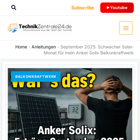
Zum
Suchen
Subscribe
Youtube
Inhalt
springen
Home
-
Anleitungen
-
September 2025: Schwacher Solar-
Monat für mein Anker Solix Balkonkraftwerk
BALKONKRAFTWERK