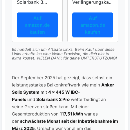
Solarbank 3
Verlängerungskab
E2700 Pro
el 6mm²
Auf
Auf
amazon.de
amazon.de
kaufen
kaufen
Es handelt sich um Affiliate Links. Beim Kauf über diese
Links erhalte ich eine kleine Provision, die dich nichts
extra kostet. VIELEN DANK für deine UNTERSTÜTZUNG!
Der September 2025 hat gezeigt, dass selbst ein
leistungsstarkes Balkonkraftwerk wie mein
Anker
Solix System
mit
4 × 445 W IBC-
Panels
und
Solarbank 2 Pro
wetterbedingt an
seine Grenzen stoßen kann. Mit einer
Gesamtproduktion von
117,51 kWh
war es
der
schwächste Monat seit der Inbetriebnahme im
März 2025
. Ursache war vor allem das