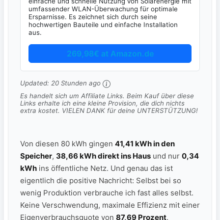
einfache und schnelle Nutzung von Solarenergie mit
umfassender WLAN-Überwachung für optimale
Ersparnisse. Es zeichnet sich durch seine
hochwertigen Bauteile und einfache Installation
aus.
269,98€ at Amazon.de
Updated:
20 Stunden ago
Es handelt sich um Affiliate Links. Beim Kauf über diese
Links erhalte ich eine kleine Provision, die dich nichts
extra kostet. VIELEN DANK für deine UNTERSTÜTZUNG!
Von diesen 80 kWh gingen
41,41 kWh in den
Speicher
,
38,66 kWh direkt ins Haus
und nur
0,34
kWh
ins öffentliche Netz. Und genau das ist
eigentlich die positive Nachricht: Selbst bei so
wenig Produktion verbrauche ich fast alles selbst.
Keine Verschwendung, maximale Effizienz mit einer
Eigenverbrauchsquote von
87,69 Prozent
.