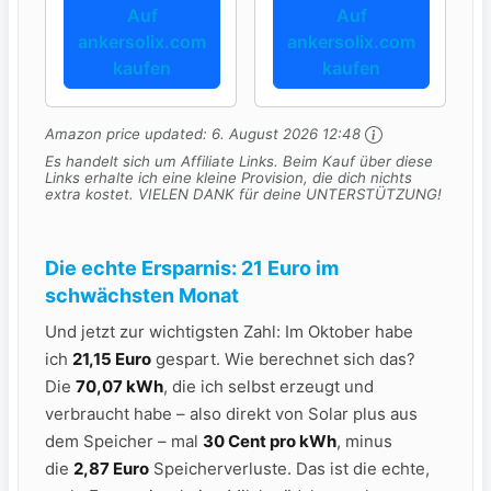
Anker SOLIX
Deutschland (0%
Auf
Auf
Power Dock 1×
MwSt.)
ankersolix.com
ankersolix.com
Solarbank 3
kaufen
kaufen
E2700 Pro +
CombinerBox /
Amazon price updated:
6. August 2026 12:48
Deutschland (0%
Es handelt sich um Affiliate Links. Beim Kauf über diese
MwSt.)
Links erhalte ich eine kleine Provision, die dich nichts
extra kostet. VIELEN DANK für deine UNTERSTÜTZUNG!
Die echte Ersparnis: 21 Euro im
schwächsten Monat
Und jetzt zur wichtigsten Zahl: Im Oktober habe
ich
21,15 Euro
gespart. Wie berechnet sich das?
Die
70,07 kWh
, die ich selbst erzeugt und
verbraucht habe – also direkt von Solar plus aus
dem Speicher – mal
30 Cent pro kWh
, minus
die
2,87 Euro
Speicherverluste. Das ist die echte,