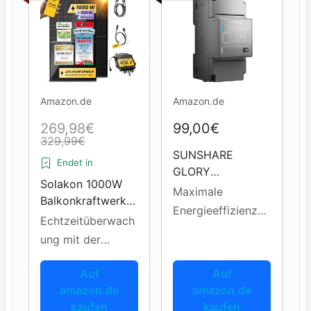
Amazon.de
Amazon.de
269,98€
99,00€
329,99€
SUNSHARE
Endet in
GLORY
Solakon 1000W
Intelligenter
Maximale
Balkonkraftwerk
Stromzähler
Energieeffizienz
Komplettset
Echtzeitüberwach
durch 1-Watt-
ung mit der
Steuerung
Solakon-App
Auf
Auf
amazon.de
amazon.de
kaufen
kaufen