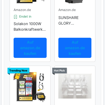
Amazon.de
Amazon.de
Endet in
SUNSHARE
GLORY
Solakon 1000W
Intelligenter
Balkonkraftwerk
Stromzähler
Komplettset
Auf
Auf
amazon.de
amazon.de
kaufen
kaufen
Trending Now
Hot Pick