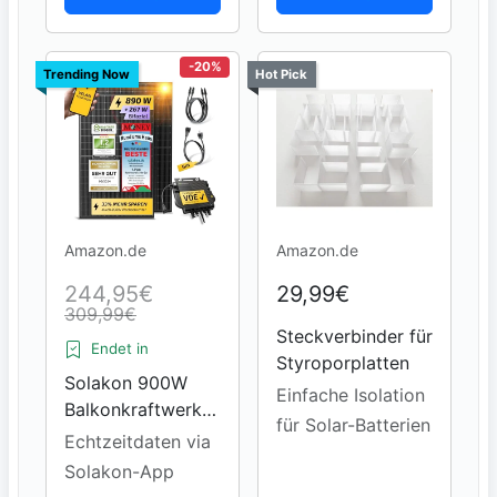
-20%
Trending Now
Hot Pick
Amazon.de
Amazon.de
244,95€
29,99€
309,99€
Steckverbinder für
Endet in
Styroporplatten
Solakon 900W
Einfache Isolation
Balkonkraftwerk
für Solar-Batterien
Komplettset
Echtzeitdaten via
Solakon-App