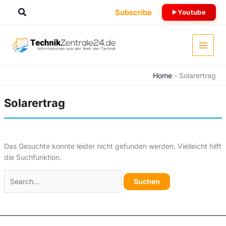
Zum
Suchen
Subscribe
Youtube
Inhalt
springen
Home
-
Solarertrag
Solarertrag
Das Gesuchte konnte leider nicht gefunden werden. Vielleicht hilft
die Suchfunktion.
Suchen
nach: