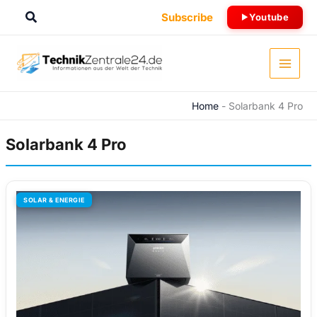
Zum
Suchen
Subscribe
Youtube
Inhalt
springen
Home
-
Solarbank 4 Pro
Solarbank 4 Pro
SOLAR & ENERGIE