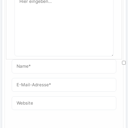
eingeben…
Name*
M
E-
Mail-
W
Adresse*
Website
f