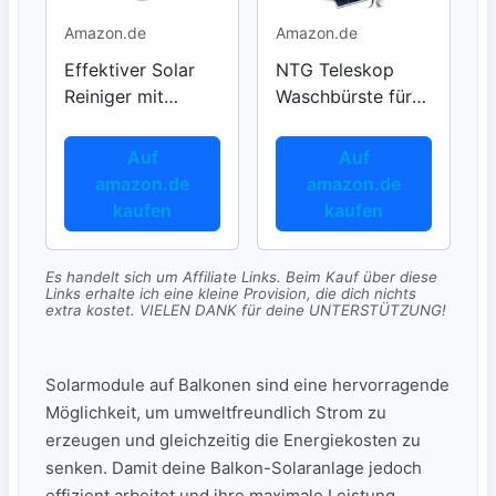
Amazon.de
Amazon.de
Effektiver Solar
NTG Teleskop
Reiniger mit
Waschbürste für
Nano-
hohe Dächer
Versiegelung
Auf
Auf
amazon.de
amazon.de
kaufen
kaufen
Es handelt sich um Affiliate Links. Beim Kauf über diese
Links erhalte ich eine kleine Provision, die dich nichts
extra kostet. VIELEN DANK für deine UNTERSTÜTZUNG!
Solarmodule auf​ Balkonen sind eine hervorragende
Möglichkeit, um ⁢umweltfreundlich ⁤Strom zu
⁤erzeugen und gleichzeitig die⁣ Energiekosten ‍zu
senken. Damit deine Balkon-Solaranlage⁣ jedoch
effizient arbeitet und ihre maximale Leistung