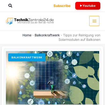
Zum
Suchen
Subscribe
Youtube
Inhalt
springen
Home
-
Balkonkraftwerk
-
Tipps zur Reinigung von
Solarmodulen auf Balkonen
BALKONKRAFTWERK