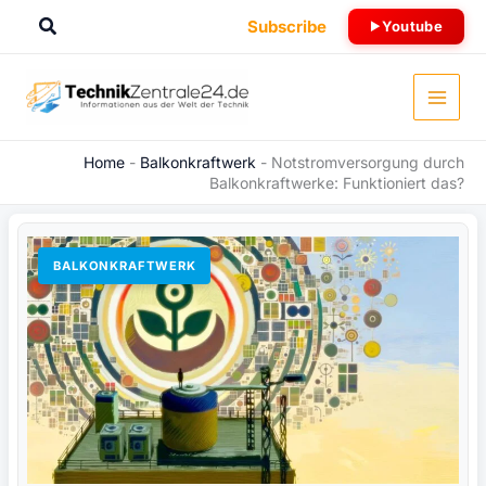
Zum
Suchen
Subscribe
Youtube
Inhalt
springen
Home
-
Balkonkraftwerk
-
Notstromversorgung durch
Balkonkraftwerke: Funktioniert das?
BALKONKRAFTWERK