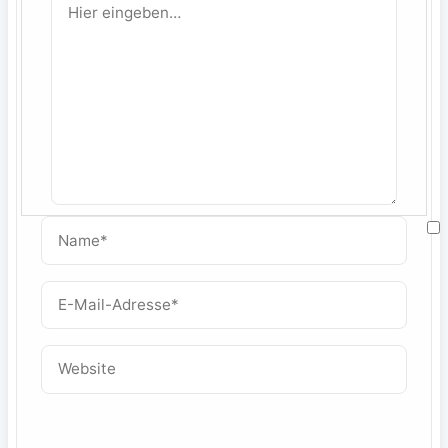
eingeben…
Name*
M
E-
Mail-
W
Adresse*
Website
f