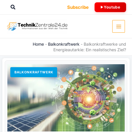
Zum
Suchen
Subscribe
Youtube
Inhalt
springen
Home
-
Balkonkraftwerk
-
Balkonkraftwerke und
Energieautarkie: Ein realistisches Ziel?
BALKONKRAFTWERK