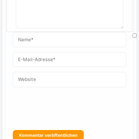
Name*
M
E-
Mail-
W
Adresse*
Website
f
s