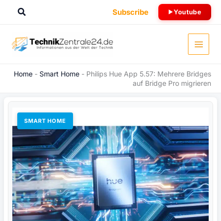
Zum
Suchen
Subscribe
Youtube
Inhalt
springen
Home
-
Smart Home
-
Philips Hue App 5.57: Mehrere Bridges
auf Bridge Pro migrieren
SMART HOME