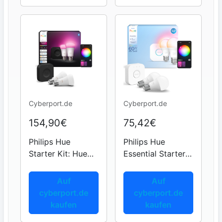
Cyberport.de
Cyberport.de
154,90€
75,42€
Philips Hue
Philips Hue
Starter Kit: Hue
Essential Starter
Bridge Pro + 2
Kit: Hue Bridge +
E27, White and
2 Essential E27
Auf
Auf
Color Ambiance,
smarte Lampen,
cyberport.de
cyberport.de
kompatibel mit
White and Color
kaufen
kaufen
gängigen Smart-
Ambiance, 2200K-