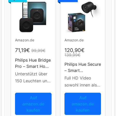
Amazon.de
Amazon.de
71,19€
120,90€
99,99€
139,99€
Philips Hue Bridge
Philips Hue Secure
Pro – Smart Home
– Smart
Hub
Unterstützt über
Überwachungska
Full HD Video
150 Leuchten und
mera
sowohl innen als
Zubehörteile
auch außen
Auf
Auf
amazon.de
amazon.de
kaufen
kaufen