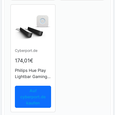
Home-Assistenten
6500K,
kompatibel mit
gängigen...
Cyberport.de
174,01€
Philips Hue Play
Lightbar Gaming
Set mit Hue Play
DP Schwarz +
Auf
Bridge
cyberport.de
kaufen