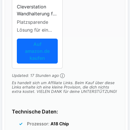
Cleverstation
Wandhalterung für
HomePod mini
Platzsparende
Lösung für ein
sauberes Zuhause
Auf
amazon.de
kaufen
Updated:
17 Stunden ago
Es handelt sich um Affiliate Links. Beim Kauf über diese
Links erhalte ich eine kleine Provision, die dich nichts
extra kostet. VIELEN DANK für deine UNTERSTÜTZUNG!
Technische Daten:
Prozessor:
A18 Chip