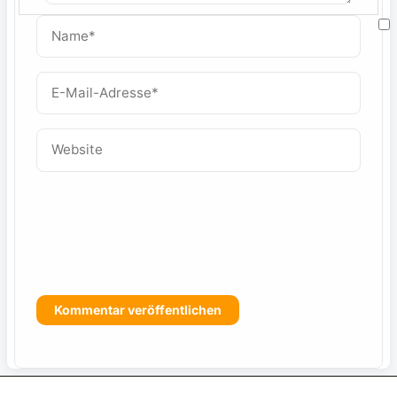
Name*
M
E-
Mail-
W
Adresse*
Website
f
s