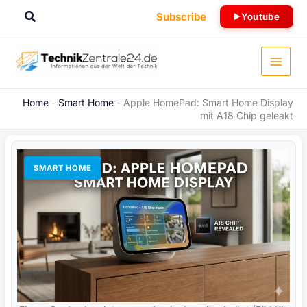
Zum
Suchen
Subscribe
Youtube
Inhalt
springen
Home
-
Smart Home
-
Apple HomePad: Smart Home Display
mit A18 Chip geleakt
SMART HOME