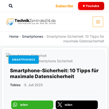
Zum
Suchen
Subscribe
Youtube
Inhalt
springen
Home
-
Smartphones
-
Smartphone-Sicherheit: 10 Tipps für
maximale Datensicherheit
SMARTPHONES
Smartphone Sicherheit
Smartphone-Sicherheit: 10 Tipps für
maximale Datensicherheit
Tobias
5. Juli 2023
teilen
teilen