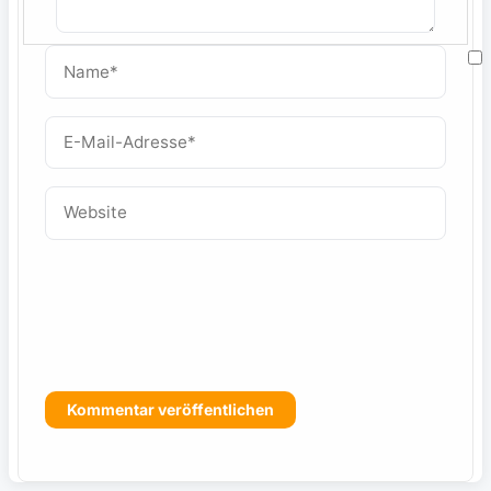
Name*
M
E-
Mail-
W
Adresse*
Website
f
s