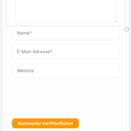
Name*
M
E-
Mail-
W
Adresse*
Website
f
s