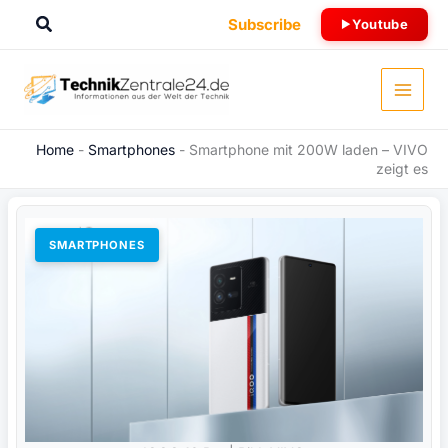
Zum
Suchen
Subscribe
Youtube
Inhalt
springen
Home
-
Smartphones
-
Smartphone mit 200W laden – VIVO
zeigt es
SMARTPHONES