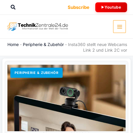
Zum
Suchen
Subscribe
Youtube
Inhalt
springen
Home
-
Peripherie & Zubehör
-
Insta360 stellt neue Webcams
Link 2 und Link 2C vor
PERIPHERIE & ZUBEHÖR