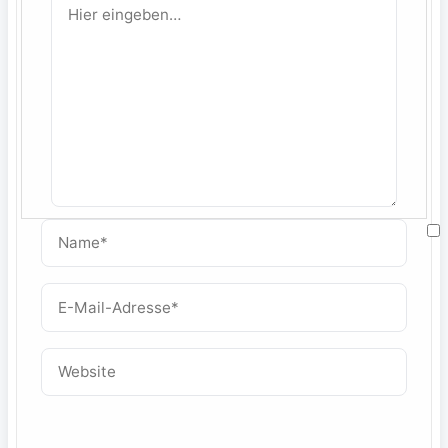
Hier
eingeben…
Name*
M
E-
Mail-
W
Adresse*
Website
f