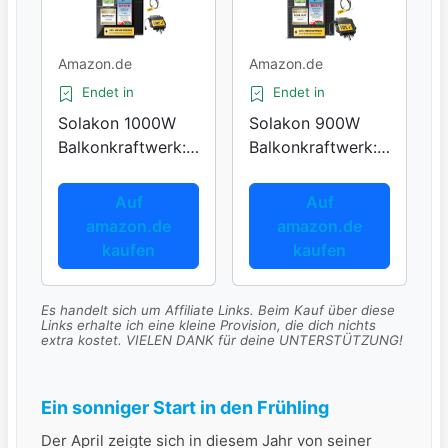
Amazon.de
Amazon.de
Endet in
Endet in
Solakon 1000W
Solakon 900W
Balkonkraftwerk:
Balkonkraftwerk:
Ideal für Zuhause
Effiziente
Stromerzeugung
Auf
Auf
amazon.de
amazon.de
kaufen
kaufen
Es handelt sich um Affiliate Links. Beim Kauf über diese
Links erhalte ich eine kleine Provision, die dich nichts
extra kostet. VIELEN DANK für deine UNTERSTÜTZUNG!
Ein sonniger Start in den Frühling
Der April zeigte sich in diesem Jahr von seiner