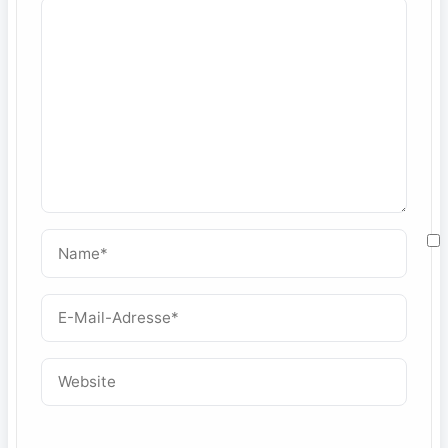
Name*
M
E-
Mail-
W
Adresse*
Website
f