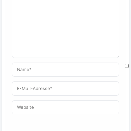
Name*
M
E-
Mail-
W
Adresse*
Website
f