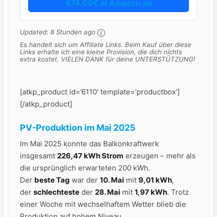
474,00€ at Amazon.de
Updated:
8 Stunden ago
Es handelt sich um Affiliate Links. Beim Kauf über diese
Links erhalte ich eine kleine Provision, die dich nichts
extra kostet. VIELEN DANK für deine UNTERSTÜTZUNG!
[atkp_product id=’6110′ template=’productbox‘]
[/atkp_product]
PV-Produktion im Mai 2025
Im Mai 2025 konnte das Balkonkraftwerk
insgesamt
226,47 kWh Strom
erzeugen – mehr als
die ursprünglich erwarteten 200 kWh.
Der
beste Tag
war der
10. Mai
mit
9,01 kWh
,
der
schlechteste
der
28. Mai
mit
1,97 kWh
. Trotz
einer Woche mit wechselhaftem Wetter blieb die
Produktion auf hohem Niveau.