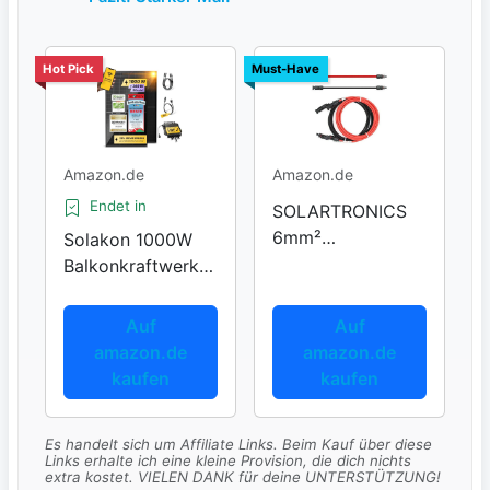
Hot Pick
Must-Have
Amazon.de
Amazon.de
Endet in
SOLARTRONICS
6mm²
Solakon 1000W
Verlängerungskab
Balkonkraftwerk
el
Steckdose
Auf
Auf
amazon.de
amazon.de
kaufen
kaufen
Es handelt sich um Affiliate Links. Beim Kauf über diese
Links erhalte ich eine kleine Provision, die dich nichts
extra kostet. VIELEN DANK für deine UNTERSTÜTZUNG!