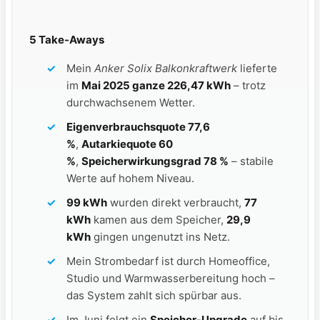
5 Take-Aways
Mein
Anker Solix Balkonkraftwerk
lieferte
im
Mai 2025 ganze 226,47 kWh
– trotz
durchwachsenem Wetter.
Eigenverbrauchsquote 77,6
%
,
Autarkiequote 60
%
,
Speicherwirkungsgrad 78 %
– stabile
Werte auf hohem Niveau.
99 kWh
wurden direkt verbraucht,
77
kWh
kamen aus dem Speicher,
29,9
kWh
gingen ungenutzt ins Netz.
Mein Strombedarf ist durch Homeoffice,
Studio und Warmwasserbereitung hoch –
das System zahlt sich spürbar aus.
Im Juni folgt ein
Speicher-Upgrade
auf bis