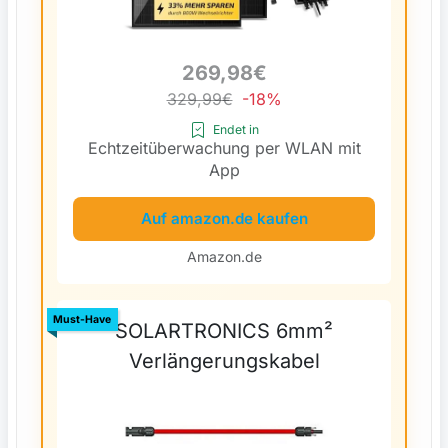
269,98€
329,99€
-18%
Endet in
Echtzeitüberwachung per WLAN mit
App
Auf amazon.de kaufen
Amazon.de
Must-Have
SOLARTRONICS 6mm²
Verlängerungskabel